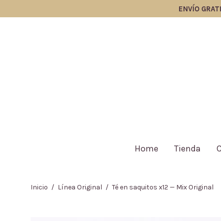
ENVÍO GRATIS A TO
Home
Tienda
Inicio
/
Línea Original
/
Té en saquitos x12 — Mix Original