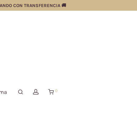
NDO CON TRANSFERENCIA 🚚
0
ima