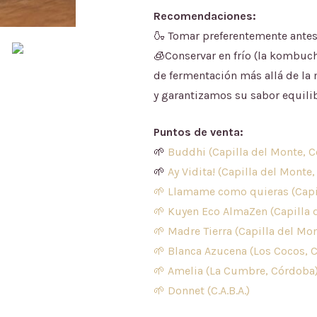
Recomendaciones:
🍶 Tomar preferentemente antes 
🧊Conservar en frío (la kombuch
de fermentación más allá de la 
y garantizamos su sabor equili
Puntos de venta:
🌱
Buddhi
(Capilla del Monte, 
🌱
Ay Vidita!
(Capilla del Monte
🌱
Llamame como quieras
(Cap
🌱
Kuyen Eco AlmaZen
(Capilla
🌱
Madre Tierra (Capilla del Mo
🌱
Blanca Azucena (Los Cocos, 
🌱
Amelia
(La Cumbre, Córdoba
🌱
Donnet (C.A.B.A.)