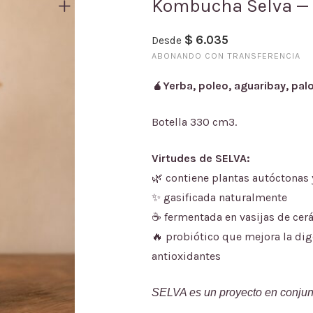
Kombucha Selva —
$
6.035
Desde
ABONANDO CON TRANSFERENCIA
🧉Yerba, poleo, aguaribay, pal
Botella 330 cm3.
Virtudes de SELVA:
🌿 contiene plantas autóctonas 
✨ gasificada naturalmente
☕
fermentada en vasijas de cer
🔥 probiótico que mejora la dige
antioxidantes
SELVA es un proyecto en conjunt