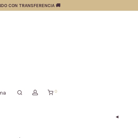
 CON TRANSFERENCIA 🚚
0
ima